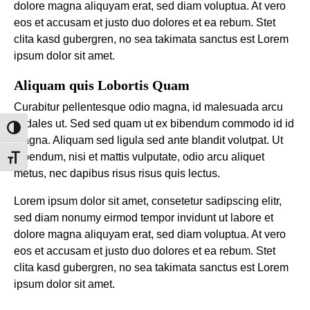
dolore magna aliquyam erat, sed diam voluptua. At vero
eos et accusam et justo duo dolores et ea rebum. Stet
clita kasd gubergren, no sea takimata sanctus est Lorem
ipsum dolor sit amet.
Aliquam quis Lobortis Quam
Curabitur pellentesque odio magna, id malesuada arcu
sodales ut. Sed sed quam ut ex bibendum commodo id id
Alternar alto contraste
magna. Aliquam sed ligula sed ante blandit volutpat. Ut
bibendum, nisi et mattis vulputate, odio arcu aliquet
Alternar tamaño de letra
metus, nec dapibus risus risus quis lectus.
Lorem ipsum dolor sit amet, consetetur sadipscing elitr,
sed diam nonumy eirmod tempor invidunt ut labore et
dolore magna aliquyam erat, sed diam voluptua. At vero
eos et accusam et justo duo dolores et ea rebum. Stet
clita kasd gubergren, no sea takimata sanctus est Lorem
ipsum dolor sit amet.