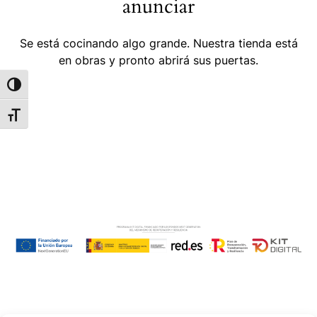
anunciar
Se está cocinando algo grande. Nuestra tienda está
en obras y pronto abrirá sus puertas.
Alternar alto contraste
Alternar tamaño de letra